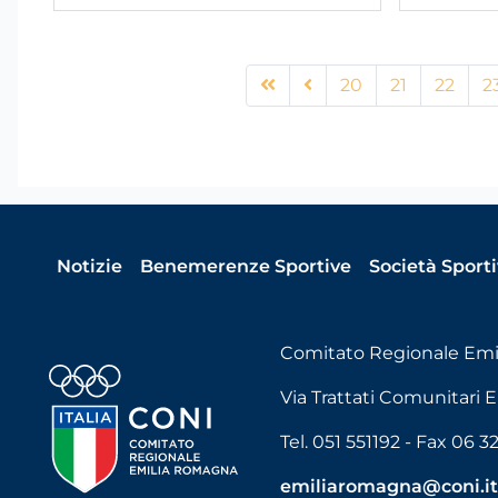
20
21
22
2
Notizie
Benemerenze Sportive
Società Sport
Comitato Regionale Em
Via Trattati Comunitari E
Tel. 051 551192 - Fax 06 
emiliaromagna@coni.i