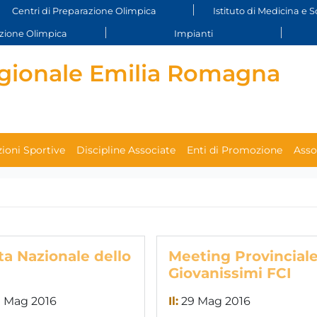
Centri di Preparazione Olimpica
Istituto di Medicina e S
ione Olimpica
Impianti
gionale Emilia Romagna
ioni Sportive
Discipline Associate
Enti di Promozione
Asso
ta Nazionale dello
Meeting Provincial
Giovanissimi FCI
 Mag 2016
Il:
29 Mag 2016