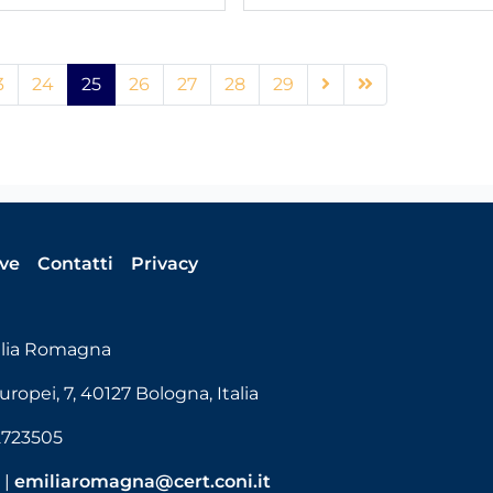
3
24
25
26
27
28
29
ive
Contatti
Privacy
ilia Romagna
uropei, 7, 40127 Bologna, Italia
32723505
t
|
emiliaromagna@cert.coni.it