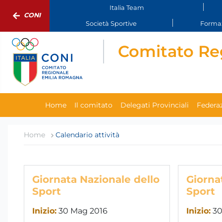
Italia Team
CONI
Società Sportive
Formaz
Comitato Re
Home
Il comitato
Delegati Provinciali
Federaz
Home
Calendario attività
Giornata Nazionale dello
Giorna
Sport
Sport
Inizio:
30 Mag 2016
Inizio:
30