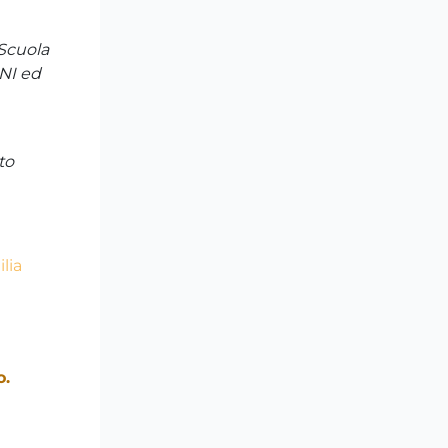
 Scuola
NI ed
to
lia
o.