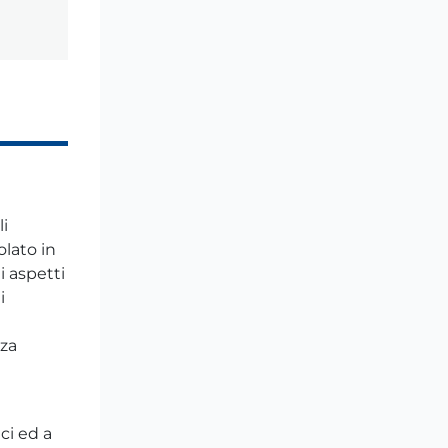
li
olato in
i aspetti
i
nza
ci ed a