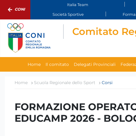
Italia Team
CONI
Società Sportive
Formaz
Comitato Re
Home
Il comitato
Delegati Provinciali
Federaz
Home
Scuola Regionale dello Sport
Corsi
FORMAZIONE OPERATORI
EDUCAMP 2026 - BOL