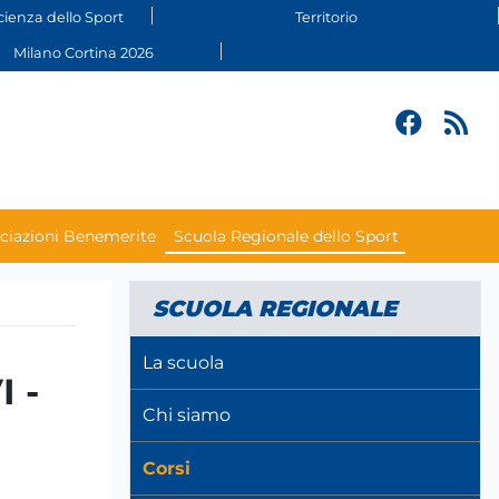
cienza dello Sport
Territorio
Milano Cortina 2026
ciazioni Benemerite
Scuola Regionale dello Sport
SCUOLA REGIONALE
La scuola
 -
Chi siamo
Corsi