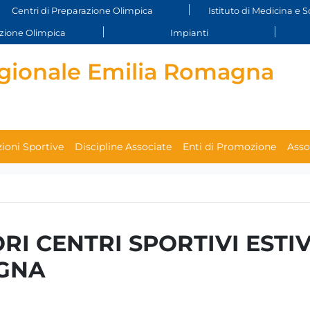
Centri di Preparazione Olimpica
Istituto di Medicina e S
ione Olimpica
Impianti
gionale Emilia Romagna
ioni Sportive
Discipline Associate
Enti di Promozione
Asso
 CENTRI SPORTIVI ESTIVI
OGNA