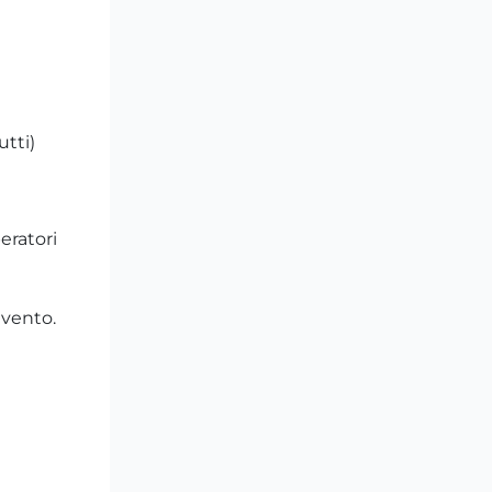
utti)
eratori
evento.