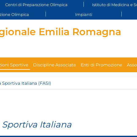
Centri di Preparazione Olimpica
Istituto di Medicina e S
ione Olimpica
Impianti
gionale Emilia Romagna
ioni Sportive
Discipline Associate
Enti di Promozione
Asso
Sportiva Italiana (FASI)
Sportiva Italiana