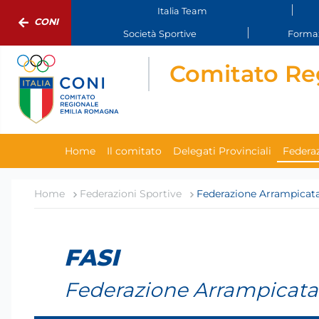
Italia Team
CONI
Società Sportive
Formaz
Comitato Re
Home
Il comitato
Delegati Provinciali
Federaz
Home
Federazioni Sportive
Federazione Arrampicata 
FASI
Federazione Arrampicata 