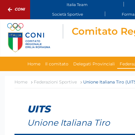
Italia Team
CONI
Società Sportive
Formaz
Comitato Re
Home
Il comitato
Delegati Provinciali
Federaz
Home
Federazioni Sportive
Unione Italiana Tiro (UIT
UITS
Unione Italiana Tiro