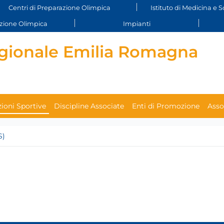
Centri di Preparazione Olimpica
Istituto di Medicina e S
ione Olimpica
Impianti
gionale Emilia Romagna
ioni Sportive
Discipline Associate
Enti di Promozione
Asso
S)