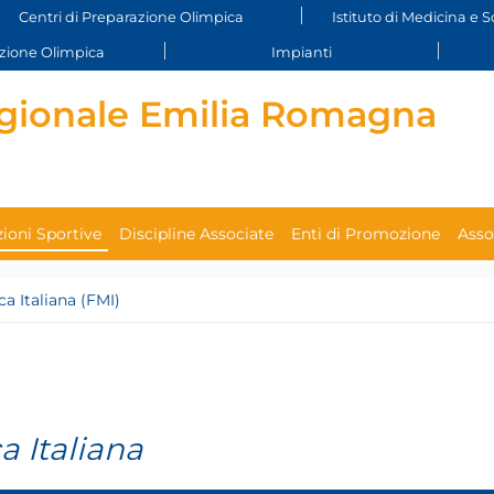
Centri di Preparazione Olimpica
Istituto di Medicina e S
ione Olimpica
Impianti
gionale Emilia Romagna
ioni Sportive
Discipline Associate
Enti di Promozione
Asso
a Italiana (FMI)
a Italiana