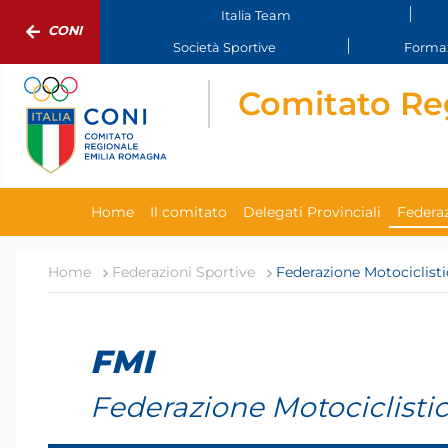
Italia Team
CONI
Società Sportive
Formaz
Comitato Re
Home
Il comitato
Delegati Provinciali
Federaz
Home
Federazioni Sportive
Federazione Motociclistic
FMI
Federazione Motociclistic