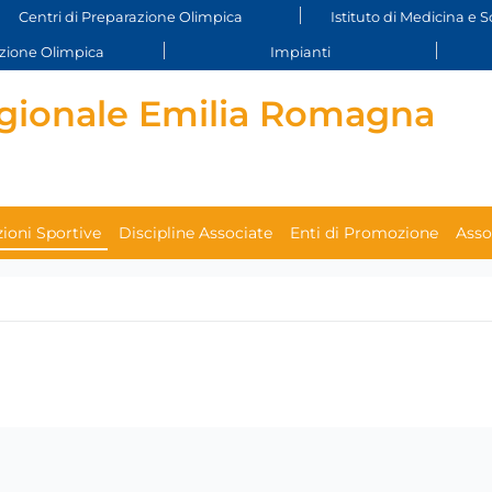
Centri di Preparazione Olimpica
Istituto di Medicina e S
ione Olimpica
Impianti
gionale Emilia Romagna
ioni Sportive
Discipline Associate
Enti di Promozione
Asso