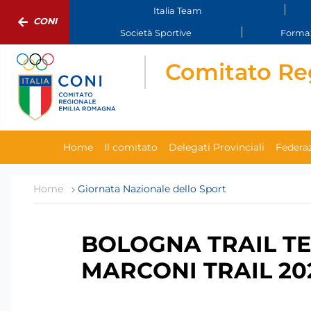
Italia Team
CONI
Società Sportive
Formaz
Comitato Re
Home
Il comitato
Delegati Provinciali
Federaz
Home
Giornata Nazionale dello Sport
BOLOGNA TRAIL TE
MARCONI TRAIL 202