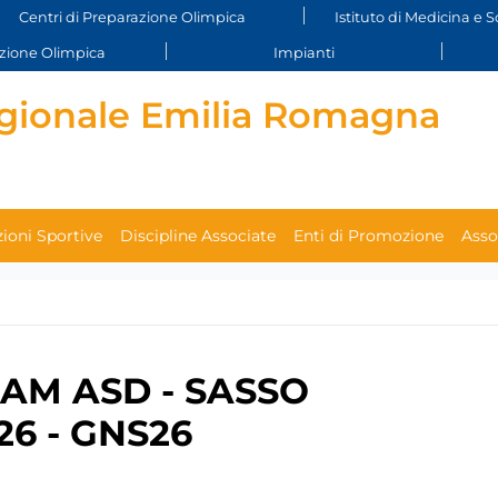
Centri di Preparazione Olimpica
Istituto di Medicina e S
ione Olimpica
Impianti
gionale Emilia Romagna
ioni Sportive
Discipline Associate
Enti di Promozione
Asso
AM ASD - SASSO
6 - GNS26